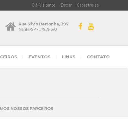
Olá, Visitante
Entrar
Cadastre-se
Rua Silvio Bertonha, 397
Marília-SP - 17519-690
CEIROS
EVENTOS
LINKS
CONTATO
TAMOS NOSSOS PARCEIROS