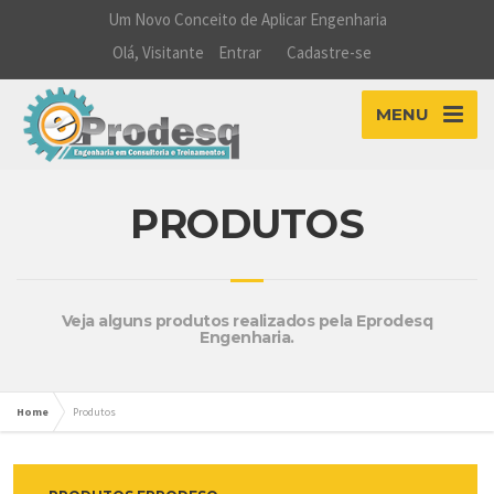
Um Novo Conceito de Aplicar Engenharia
Olá, Visitante
Entrar
Cadastre-se
MENU
PRODUTOS
Veja alguns produtos realizados pela Eprodesq
Engenharia.
Home
Produtos