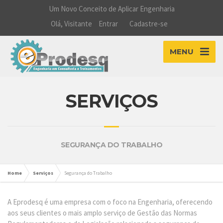
Um Novo Conceito de Aplicar Engenharia
Olá, Visitante
Entrar
Cadastre-se
MENU
SERVIÇOS
SEGURANÇA DO TRABALHO
Home
Serviços
Segurança do Trabalho
A Eprodesq é uma empresa com o foco na Engenharia, oferecendo
aos seus clientes o mais amplo serviço de Gestão das Normas